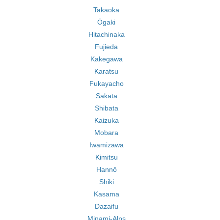
Takaoka
Ōgaki
Hitachinaka
Fujieda
Kakegawa
Karatsu
Fukayacho
Sakata
Shibata
Kaizuka
Mobara
Iwamizawa
Kimitsu
Hannō
Shiki
Kasama
Dazaifu
Minami-Alps